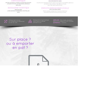
Sur place ?
ou à emporter
en pdf ?
camille.vital
@
live.fr